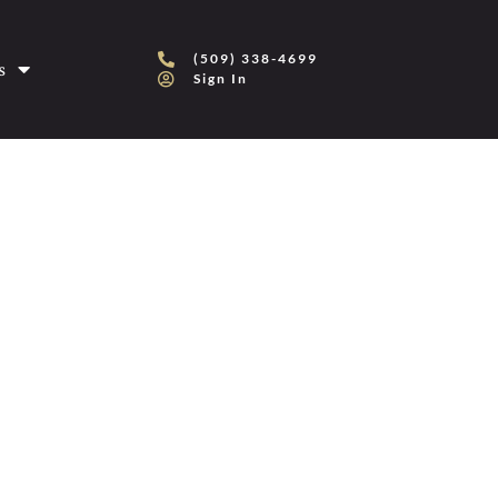
(509) 338-4699
s
Sign In